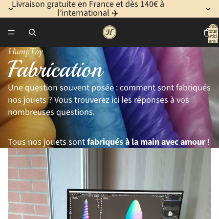
Livraison gratuite en France et dès 140€ à
l’international ✈️
Nombr
total
d’articl
dans l
panier:
HumpToy
Fabrication
Une question souvent posée : comment sont fabriqués
nos jouets ? Vous trouverez ici les réponses à vos
nombreuses questions.
Tous nos jouets sont
fabriqués à la main avec amour
!